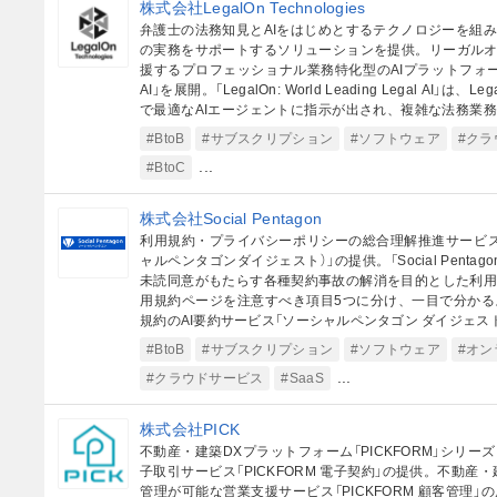
株式会社LegalOn Technologies
弁護士の法務知見とAIをはじめとするテクノロジーを組
の実務をサポートするソリューションを提供。リーガルオ
援するプロフェッショナル業務特化型のAIプラットフォーム「LegalO
AI」を展開。「LegalOn: World Leading Legal A
で最適なAIエージェントに指示が出され、複雑な法務業
のコーポレート業務における課題解決とコンプライアンス
#BtoB
#サブスクリプション
#ソフトウェア
#ク
ウンセル「CorporateOn（コーポレートオン）」を提
...
#BtoC
「Legal Learning」、契約に関わる全てのコーポレ
WATCH（契約ウォッチ）」等を運営。「法とテクノロジ
る。」をパーパスに掲げる。
株式会社Social Pentagon
利用規約・プライバシーポリシーの総合理解推進サービス「Socia
ャルペンタゴンダイジェスト）」の提供。「Social Pentago
未読同意がもたらす各種契約事故の解消を目的とした利
用規約ページを注意すべき項目5つに分け、一目で分か
規約のAI要約サービス「ソーシャルペンタゴン ダイジェスト
#BtoB
#サブスクリプション
#ソフトウェア
#オ
...
#クラウドサービス
#SaaS
株式会社PICK
不動産・建築DXプラットフォーム「PICKFORM」シリ
子取引サービス「PICKFORM 電子契約」の提供。不動産
管理が可能な営業支援サービス「PICKFORM 顧客管理