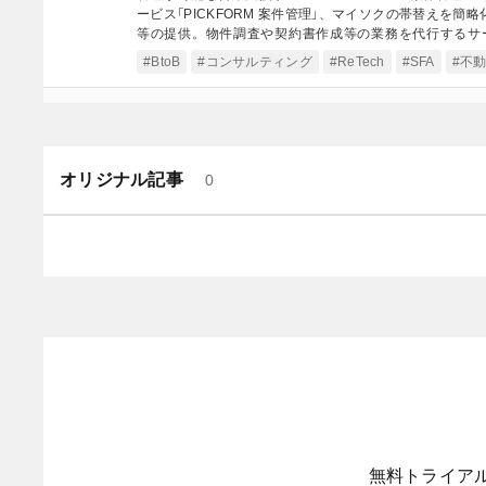
ービス「PICKFORM 案件管理」、マイソクの帯替えを簡略化
等の提供。物件調査や契約書作成等の業務を代行するサービ
ズ」を展開。「不動産取引を快適に、オープンに」をミッシ
#BtoB
#コンサルティング
#ReTech
#SFA
#不
オリジナル記事
0
無料トライア