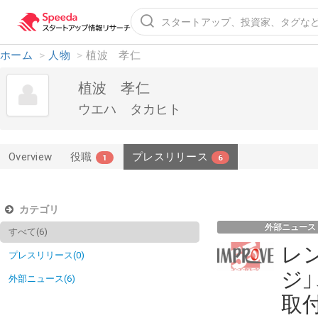
ホーム
>
人物
>
植波 孝仁
植波 孝仁
ウエハ タカヒト
Overview
役職
プレスリリース
1
6
カテゴリ
外部ニュース
すべて(6)
レ
プレスリリース(0)
ジ
外部ニュース(6)
取