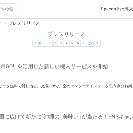
Speedaとは
導
社
>
プレスリリース
プレスリリース
← 前へ
1
2
3
4
5
6
7
次へ →
充電GO!」を活用した新しい機内サービスを開始
テリーを無料で貸し出し。充電GO!で、空のエンターテイメントを思う存分お
に広げて新たに“沖縄の「美味い」が当たる！SNSキャン